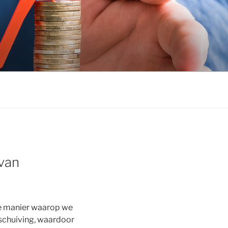
 van
 de manier waarop we
rschuiving, waardoor