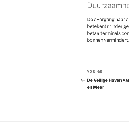
Duurzaamhei
De overgang naar el
betekent minder ge
betaalterminals con
bonnen vermindert.
Bericht
Vorig
VORIGE
navigatie
bericht
De Veilige Haven va
en Meer