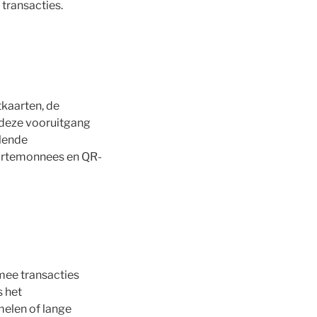
 transacties.
tkaarten, de
 deze vooruitgang
lende
portemonnees en QR-
mee transacties
s het
melen of lange