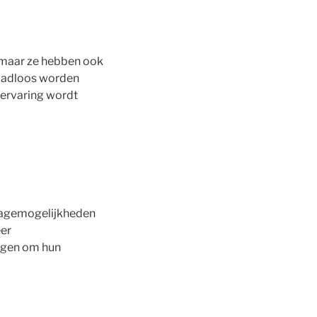
, maar ze hebben ook
naadloos worden
lervaring wordt
tagemogelijkheden
eer
ingen om hun