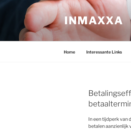
Ga
naar
INMAXXA
de
inhoud
Home
Interessante Links
Betalingseff
betaaltermi
In een tijdperk van
betalen aanzienlijk