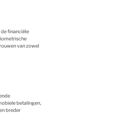
de financiële
biometrische
rtrouwen van zowel
lende
mobiele betalingen,
een breder