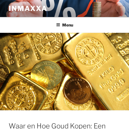
Ga
INMAXXA
naar
de
inhoud
Menu
Waar en Hoe Goud Kopen: Een