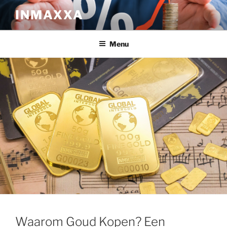
Ga
INMAXXA
naar
de
inhoud
Menu
Waarom Goud Kopen? Een